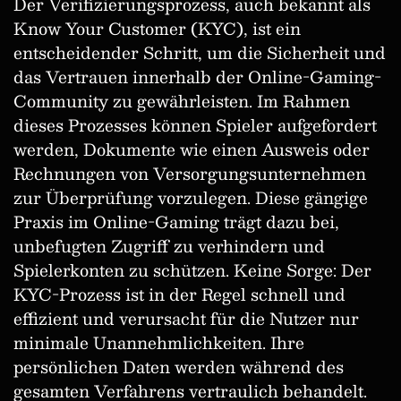
Der Verifizierungsprozess, auch bekannt als
Know Your Customer (KYC), ist ein
entscheidender Schritt, um die Sicherheit und
das Vertrauen innerhalb der Online-Gaming-
Community zu gewährleisten. Im Rahmen
dieses Prozesses können Spieler aufgefordert
werden, Dokumente wie einen Ausweis oder
Rechnungen von Versorgungsunternehmen
zur Überprüfung vorzulegen. Diese gängige
Praxis im Online-Gaming trägt dazu bei,
unbefugten Zugriff zu verhindern und
Spielerkonten zu schützen. Keine Sorge: Der
KYC-Prozess ist in der Regel schnell und
effizient und verursacht für die Nutzer nur
minimale Unannehmlichkeiten. Ihre
persönlichen Daten werden während des
gesamten Verfahrens vertraulich behandelt.