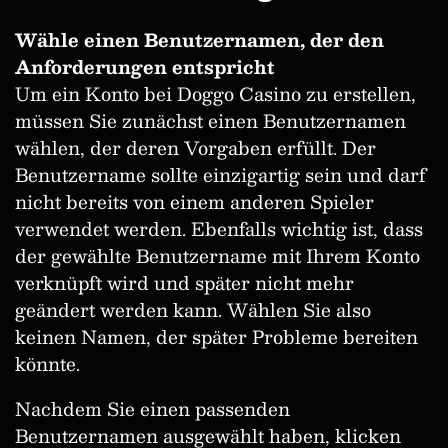
Wähle einen Benutzernamen, der den
Anforderungen entspricht
Um ein Konto bei Doggo Casino zu erstellen,
müssen Sie zunächst einen Benutzernamen
wählen, der deren Vorgaben erfüllt. Der
Benutzername sollte einzigartig sein und darf
nicht bereits von einem anderen Spieler
verwendet werden. Ebenfalls wichtig ist, dass
der gewählte Benutzername mit Ihrem Konto
verknüpft wird und später nicht mehr
geändert werden kann. Wählen Sie also
keinen Namen, der später Probleme bereiten
könnte.
Nachdem Sie einen passenden
Benutzernamen ausgewählt haben, klicken