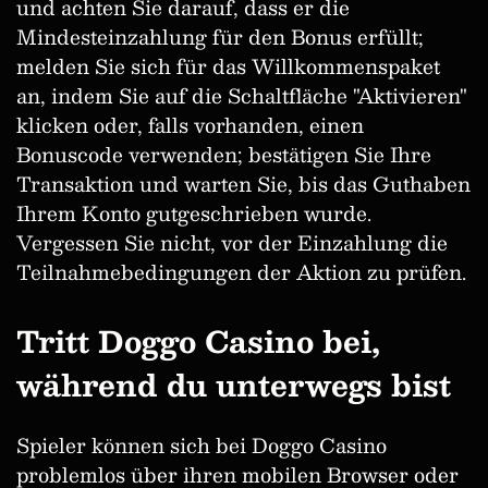
und achten Sie darauf, dass er die
Mindesteinzahlung für den Bonus erfüllt;
melden Sie sich für das Willkommenspaket
an, indem Sie auf die Schaltfläche "Aktivieren"
klicken oder, falls vorhanden, einen
Bonuscode verwenden; bestätigen Sie Ihre
Transaktion und warten Sie, bis das Guthaben
Ihrem Konto gutgeschrieben wurde.
Vergessen Sie nicht, vor der Einzahlung die
Teilnahmebedingungen der Aktion zu prüfen.
Tritt Doggo Casino bei,
während du unterwegs bist
Spieler können sich bei Doggo Casino
problemlos über ihren mobilen Browser oder