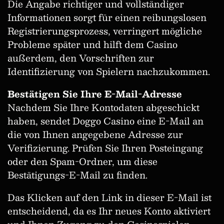
Die Angabe richtiger und vollständiger
Informationen sorgt für einen reibungslosen
Registrierungsprozess, verringert mögliche
Probleme später und hilft dem Casino
außerdem, den Vorschriften zur
Identifizierung von Spielern nachzukommen.
Bestätigen Sie Ihre E-Mail-Adresse
Nachdem Sie Ihre Kontodaten abgeschickt
haben, sendet Doggo Casino eine E-Mail an
die von Ihnen angegebene Adresse zur
Verifizierung. Prüfen Sie Ihren Posteingang
oder den Spam-Ordner, um diese
Bestätigungs-E-Mail zu finden.
Das Klicken auf den Link in dieser E-Mail ist
entscheidend, da es Ihr neues Konto aktiviert