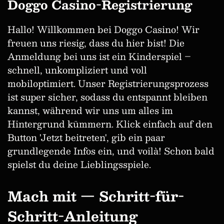
Doggo Casino-Registrierung
Hallo! Willkommen bei Doggo Casino! Wir
freuen uns riesig, dass du hier bist! Die
Anmeldung bei uns ist ein Kinderspiel –
schnell, unkompliziert und voll
mobiloptimiert. Unser Registrierungsprozess
ist super sicher, sodass du entspannt bleiben
kannst, während wir uns um alles im
Hintergrund kümmern. Klick einfach auf den
Button 'Jetzt beitreten', gib ein paar
grundlegende Infos ein, und voilà! Schon bald
spielst du deine Lieblingsspiele.
Mach mit — Schritt-für-
Schritt-Anleitung