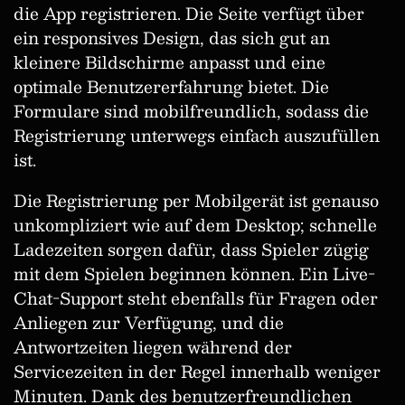
die App registrieren. Die Seite verfügt über
ein responsives Design, das sich gut an
kleinere Bildschirme anpasst und eine
optimale Benutzererfahrung bietet. Die
Formulare sind mobilfreundlich, sodass die
Registrierung unterwegs einfach auszufüllen
ist.
Die Registrierung per Mobilgerät ist genauso
unkompliziert wie auf dem Desktop; schnelle
Ladezeiten sorgen dafür, dass Spieler zügig
mit dem Spielen beginnen können. Ein Live-
Chat-Support steht ebenfalls für Fragen oder
Anliegen zur Verfügung, und die
Antwortzeiten liegen während der
Servicezeiten in der Regel innerhalb weniger
Minuten. Dank des benutzerfreundlichen