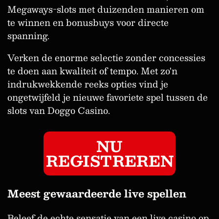
Megaways-slots met duizenden manieren om
te winnen en bonusbuys voor directe
spanning.
Verken de enorme selectie zonder concessies
te doen aan kwaliteit of tempo. Met zo'n
indrukwekkende reeks opties vind je
ongetwijfeld je nieuwe favoriete spel tussen de
slots van Doggo Casino.
NU
REGISTREREN
Meest gewaardeerde live spellen
Beleef de echte sensatie van een live casino op