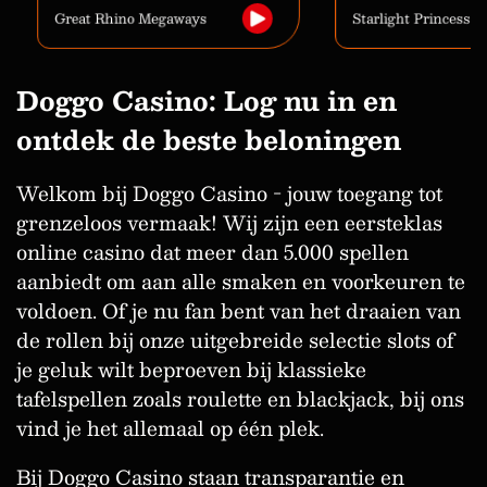
Great Rhino Megaways
Starlight Princess 1
Doggo Casino: Log nu in en
ontdek de beste beloningen
Welkom bij Doggo Casino - jouw toegang tot
grenzeloos vermaak! Wij zijn een eersteklas
online casino dat meer dan 5.000 spellen
aanbiedt om aan alle smaken en voorkeuren te
voldoen. Of je nu fan bent van het draaien van
de rollen bij onze uitgebreide selectie slots of
je geluk wilt beproeven bij klassieke
tafelspellen zoals roulette en blackjack, bij ons
vind je het allemaal op één plek.
Bij Doggo Casino staan transparantie en