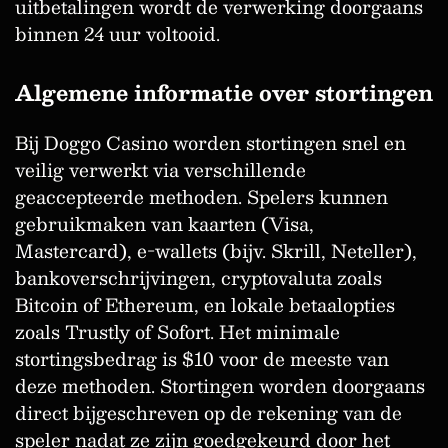
uitbetalingen wordt de verwerking doorgaans
binnen 24 uur voltooid.
Algemene informatie over stortingen
Bij Doggo Casino worden stortingen snel en
veilig verwerkt via verschillende
geaccepteerde methoden. Spelers kunnen
gebruikmaken van kaarten (Visa,
Mastercard), e-wallets (bijv. Skrill, Neteller),
bankoverschrijvingen, cryptovaluta zoals
Bitcoin of Ethereum, en lokale betaalopties
zoals Trustly of Sofort. Het minimale
stortingsbedrag is $10 voor de meeste van
deze methoden. Stortingen worden doorgaans
direct bijgeschreven op de rekening van de
speler nadat ze zijn goedgekeurd door het