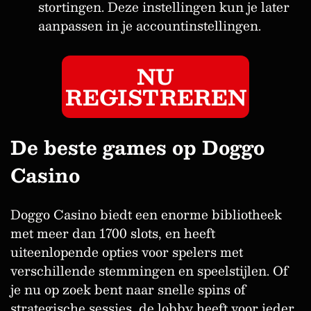
stortingen. Deze instellingen kun je later
aanpassen in je accountinstellingen.
NU
REGISTREREN
De beste games op Doggo
Casino
Doggo Casino biedt een enorme bibliotheek
met meer dan 1700 slots, en heeft
uiteenlopende opties voor spelers met
verschillende stemmingen en speelstijlen. Of
je nu op zoek bent naar snelle spins of
strategische sessies, de lobby heeft voor ieder