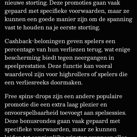
nieuwe storting. Deze promoties gaan vaak
gepaard met specifieke voorwaarden, maar ze
kunnen een goede manier zijn om de spanning
vast te houden na je eerste storting.
Cashback-beloningen geven spelers een
percentage van hun verliezen terug, wat enige
bescherming biedt tegen neergangen in
speelprestaties. Deze functie kan vooral
waardevol zijn voor highrollers of spelers die
een verliesreeks doormaken.
Free spins-drops zijn een andere populaire
promotie die een extra laag plezier en
onvoorspelbaarheid toevoegt aan spelsessies.
Deze bonusrondes gaan vaak gepaard met
specifieke voorwaarden, maar ze kunnen