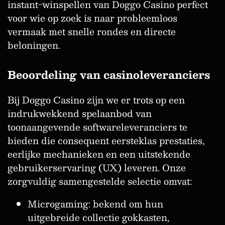
instant-winspellen van Doggo Casino perfect
voor wie op zoek is naar probleemloos
vermaak met snelle rondes en directe
beloningen.
Beoordeling van casinoleveranciers
Bij Doggo Casino zijn we er trots op een
indrukwekkend spelaanbod van
toonaangevende softwareleveranciers te
bieden die consequent eersteklas prestaties,
eerlijke mechanieken en een uitstekende
gebruikerservaring (UX) leveren. Onze
zorgvuldig samengestelde selectie omvat:
Microgaming: bekend om hun
uitgebreide collectie gokkasten,