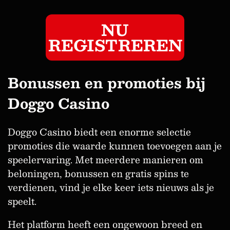
NU
REGISTREREN
Bonussen en promoties bij
Doggo Casino
Doggo Casino biedt een enorme selectie
promoties die waarde kunnen toevoegen aan je
speelervaring. Met meerdere manieren om
beloningen, bonussen en gratis spins te
verdienen, vind je elke keer iets nieuws als je
speelt.
Het platform heeft een ongewoon breed en