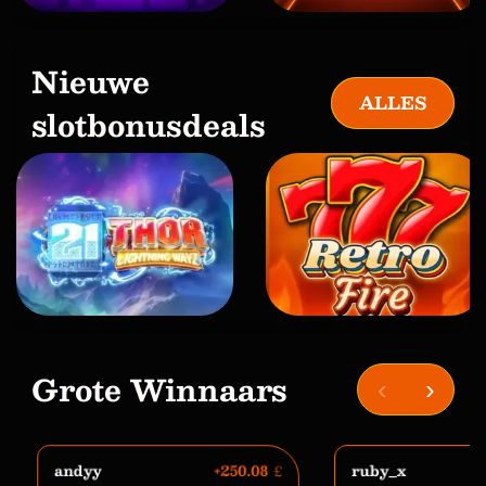
Nieuwe
ALLES
slotbonusdeals
Grote Winnaars
‹
›
andyy
+250.08
ruby_x
£