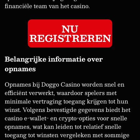
financiële team van het casino.
NU
REGISTREREN
Belangrijke informatie over
opnames
Opnames bij Doggo Casino worden snel en
efficiënt verwerkt, waardoor spelers met
minimale vertraging toegang krijgen tot hun
winst. Volgens bevestigde gegevens biedt het
casino e-wallet- en crypto-opties voor snelle
opnames, wat kan leiden tot relatief snelle
toegang tot winsten vergeleken met sommige