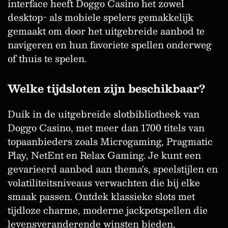
interface heeft Doggo Casino het zowel
desktop- als mobiele spelers gemakkelijk
gemaakt om door het uitgebreide aanbod te
navigeren en hun favoriete spellen onderweg
of thuis te spelen.
Welke tijdsloten zijn beschikbaar?
Duik in de uitgebreide slotbibliotheek van
Doggo Casino, met meer dan 1700 titels van
topaanbieders zoals Microgaming, Pragmatic
Play, NetEnt en Relax Gaming. Je kunt een
gevarieerd aanbod aan thema's, speelstijlen en
volatiliteitsniveaus verwachten die bij elke
smaak passen. Ontdek klassieke slots met
tijdloze charme, moderne jackpotspellen die
levensveranderende winsten bieden,