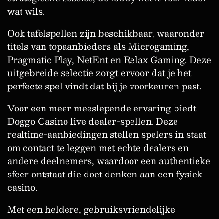
wat wils.
Ook tafelspellen zijn beschikbaar, waaronder
titels van topaanbieders als Microgaming,
Pragmatic Play, NetEnt en Relax Gaming. Deze
uitgebreide selectie zorgt ervoor dat je het
perfecte spel vindt dat bij je voorkeuren past.
Voor een meer meeslepende ervaring biedt
Doggo Casino live dealer-spellen. Deze
realtime-aanbiedingen stellen spelers in staat
om contact te leggen met echte dealers en
andere deelnemers, waardoor een authentieke
sfeer ontstaat die doet denken aan een fysiek
casino.
Met een heldere, gebruiksvriendelijke