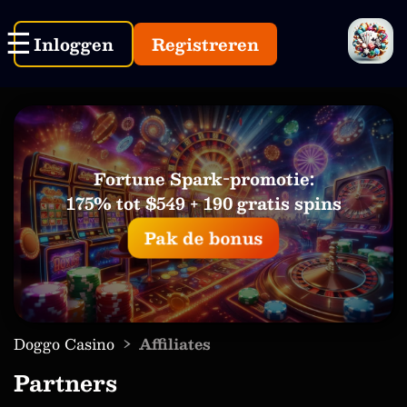
Inloggen
Registreren
Fortune Spark-promotie:
175% tot $549 + 190 gratis spins
Pak de bonus
›
Doggo Casino
Affiliates
Partners