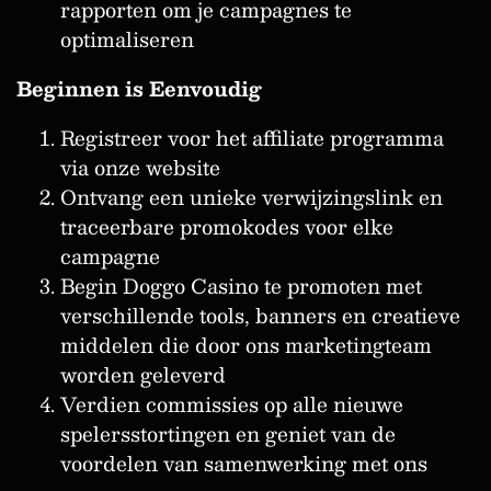
rapporten om je campagnes te
optimaliseren
Beginnen is Eenvoudig
Registreer voor het affiliate programma
via onze website
Ontvang een unieke verwijzingslink en
traceerbare promokodes voor elke
campagne
Begin Doggo Casino te promoten met
verschillende tools, banners en creatieve
middelen die door ons marketingteam
worden geleverd
Verdien commissies op alle nieuwe
spelersstortingen en geniet van de
voordelen van samenwerking met ons