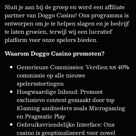
Sluit je aan bij de groep en word een affiliate
partner van Doggo Casino! Ons programma is
ontworpen om je te helpen slagen en je bedrijf
te laten groeien, terwijl wij een lucratief
platform voor onze spelers bieden.
Waarom Doggo Casino promoten?
Generieuze Commissies: Verdien tot 40%
commissie op alle nieuwe
spelersstortingen
Hoogwaardige Inhoud: Promoot
exclusieve content gemaakt door top
iGaming aanbieders zoals Microgaming
en Pragmatic Play
Gebruiksvriendelijke Interface: Ons
casino is geoptimaliseerd voor zowel