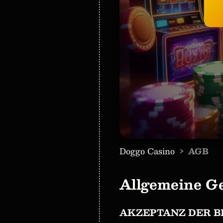
›
Doggo Casino
AGB
Allgemeine G
AKZEPTANZ DER 