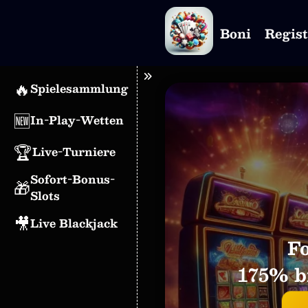
Boni
Regis
🔥
Spielesammlung
🆕
In-Play-Wetten
🏆
Live-Turniere
Sofort-Bonus-
🎁
Slots
🎥
Live Blackjack
F
175% bi