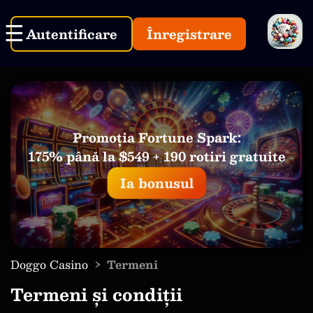
Autentificare
Înregistrare
Promoția Fortune Spark:
175% până la $549 + 190 rotiri gratuite
Ia bonusul
›
Doggo Casino
Termeni
Termeni și condiții