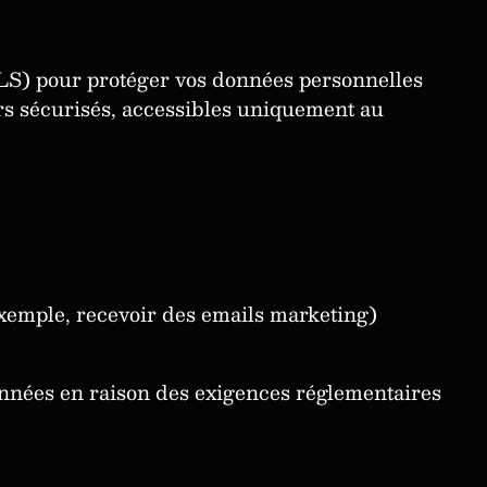
TLS) pour protéger vos données personnelles
urs sécurisés, accessibles uniquement au
exemple, recevoir des emails marketing)
onnées en raison des exigences réglementaires