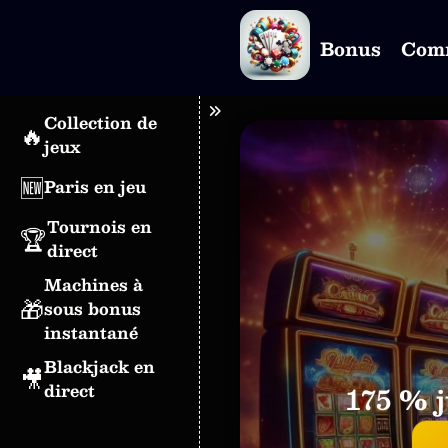
Bonus
Comm
Collection de
🔥
jeux
🆕
Paris en jeu
Tournois en
🏆
direct
Machines à
🎁
sous bonus
instantané
Blackjack en
🎥
175 % j
direct