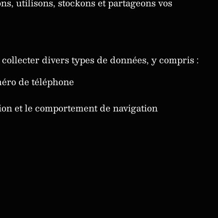
ns, utilisons, stockons et partageons vos
collecter divers types de données, y compris :
uméro de téléphone
ion et le comportement de navigation