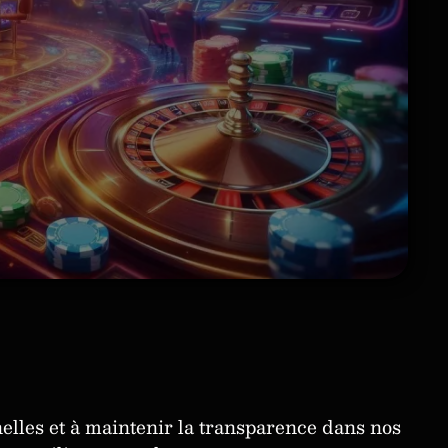
les et à maintenir la transparence dans nos