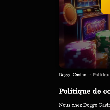
›
Doggo Casino
Politiqu
Politique de c
Nous chez Doggo Casino