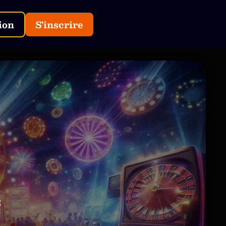
ion
S'inscrire
s