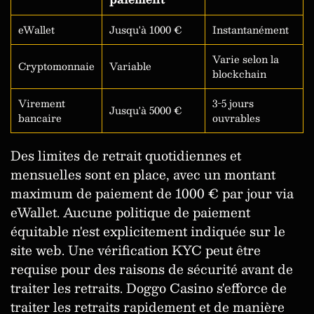
eWallet
Jusqu'à 1000 €
Instantanément
Varie selon la
Cryptomonnaie
Variable
blockchain
Virement
3-5 jours
Jusqu'à 5000 €
bancaire
ouvrables
Des limites de retrait quotidiennes et
mensuelles sont en place, avec un montant
maximum de paiement de 1000 € par jour via
eWallet. Aucune politique de paiement
équitable n'est explicitement indiquée sur le
site web. Une vérification KYC peut être
requise pour des raisons de sécurité avant de
traiter les retraits. Doggo Casino s'efforce de
traiter les retraits rapidement et de manière