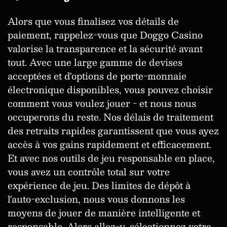
Alors que vous finalisez vos détails de
paiement, rappelez-vous que Doggo Casino
valorise la transparence et la sécurité avant
tout. Avec une large gamme de devises
acceptées et d'options de porte-monnaie
électronique disponibles, vous pouvez choisir
comment vous voulez jouer - et nous nous
occuperons du reste. Nos délais de traitement
des retraits rapides garantissent que vous ayez
accès à vos gains rapidement et efficacement.
Et avec nos outils de jeu responsable en place,
vous avez un contrôle total sur votre
expérience de jeu. Des limites de dépôt à
l'auto-exclusion, nous vous donnons les
moyens de jouer de manière intelligente et
responsable. Alors allez-y, sélectionnez votre