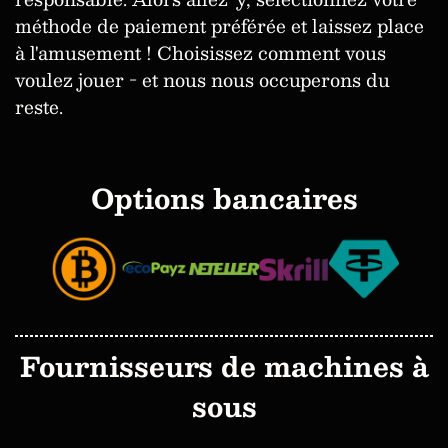
méthode de paiement préférée et laissez place
à l'amusement ! Choisissez comment vous
voulez jouer - et nous nous occuperons du
reste.
Options bancaires
Fournisseurs de machines à
sous