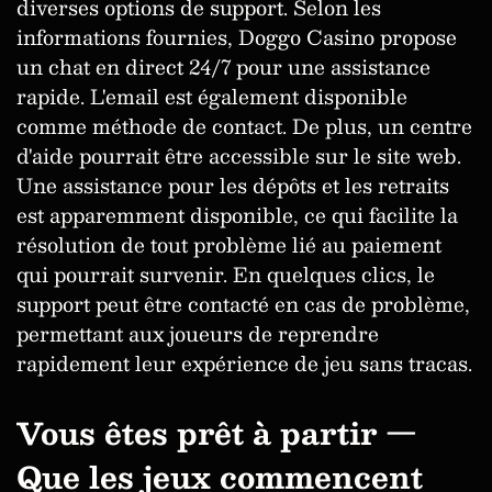
diverses options de support. Selon les
informations fournies, Doggo Casino propose
un chat en direct 24/7 pour une assistance
rapide. L'email est également disponible
comme méthode de contact. De plus, un centre
d'aide pourrait être accessible sur le site web.
Une assistance pour les dépôts et les retraits
est apparemment disponible, ce qui facilite la
résolution de tout problème lié au paiement
qui pourrait survenir. En quelques clics, le
support peut être contacté en cas de problème,
permettant aux joueurs de reprendre
rapidement leur expérience de jeu sans tracas.
Vous êtes prêt à partir —
Que les jeux commencent