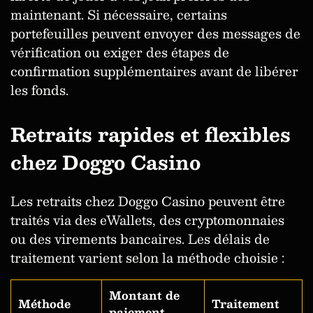
maintenant. Si nécessaire, certains
portefeuilles peuvent envoyer des messages de
vérification ou exiger des étapes de
confirmation supplémentaires avant de libérer
les fonds.
Retraits rapides et flexibles
chez Doggo Casino
Les retraits chez Doggo Casino peuvent être
traités via des eWallets, des cryptomonnaies
ou des virements bancaires. Les délais de
traitement varient selon la méthode choisie :
Montant de
Méthode
Traitement
paiement