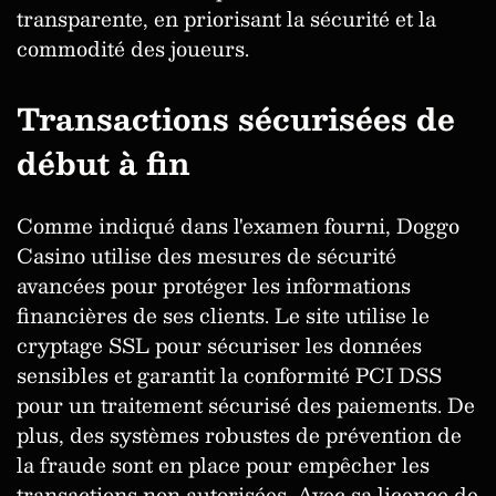
transparente, en priorisant la sécurité et la
commodité des joueurs.
Transactions sécurisées de
début à fin
Comme indiqué dans l'examen fourni, Doggo
Casino utilise des mesures de sécurité
avancées pour protéger les informations
financières de ses clients. Le site utilise le
cryptage SSL pour sécuriser les données
sensibles et garantit la conformité PCI DSS
pour un traitement sécurisé des paiements. De
plus, des systèmes robustes de prévention de
la fraude sont en place pour empêcher les
transactions non autorisées. Avec sa licence de