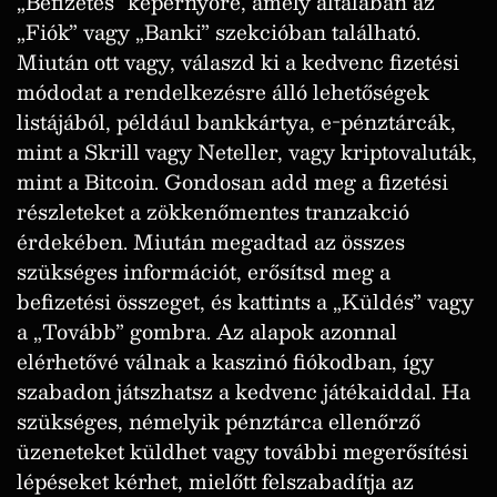
„Befizetés” képernyőre, amely általában az
„Fiók” vagy „Banki” szekcióban található.
Miután ott vagy, válaszd ki a kedvenc fizetési
módodat a rendelkezésre álló lehetőségek
listájából, például bankkártya, e-pénztárcák,
mint a Skrill vagy Neteller, vagy kriptovaluták,
mint a Bitcoin. Gondosan add meg a fizetési
részleteket a zökkenőmentes tranzakció
érdekében. Miután megadtad az összes
szükséges információt, erősítsd meg a
befizetési összeget, és kattints a „Küldés” vagy
a „Tovább” gombra. Az alapok azonnal
elérhetővé válnak a kaszinó fiókodban, így
szabadon játszhatsz a kedvenc játékaiddal. Ha
szükséges, némelyik pénztárca ellenőrző
üzeneteket küldhet vagy további megerősítési
lépéseket kérhet, mielőtt felszabadítja az