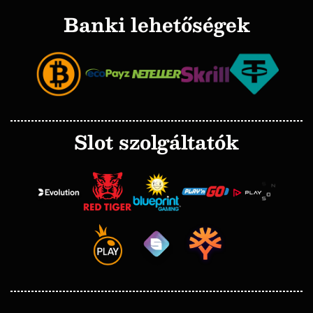
Banki lehetőségek
Slot szolgáltatók