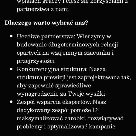
wpłatach graczy i ciesz się korzyściami z
partnerstwa z nami
Dlaczego warto wybrać nas?
Uczciwe partnerstwa: Wierzymy w
budowanie długoterminowych relacji
opartych na wzajemnym szacunku i
przejrzystości
Konkurencyjna struktura: Nasza
struktura prowizji jest zaprojektowana tak,
aby zapewnić sprawiedliwe
wynagrodzenie za Twoje wysiłki
Zespół wsparcia ekspertów: Nasz
dedykowany zespół pomoże Ci
maksymalizować zarobki, rozwiązywać
problemy i optymalizować kampanie