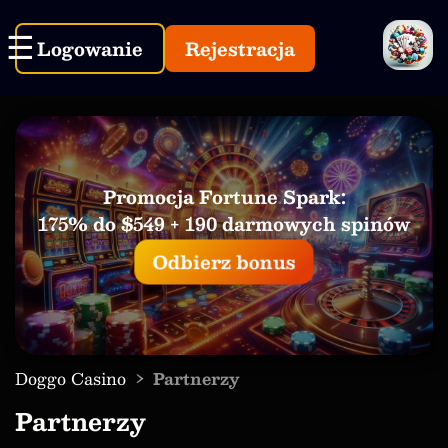
Logowanie
Rejestracja
Promocja Fortune Spark:
175% do $549 + 190 darmowych spinów
Odbierz bonus
›
Doggo Casino
Partnerzy
Partnerzy