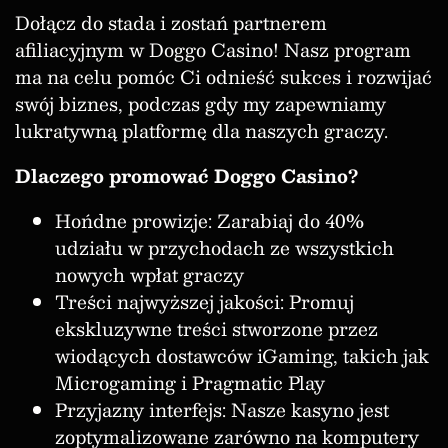
Dołącz do stada i zostań partnerem
afiliacyjnym w Doggo Casino! Nasz program
ma na celu pomóc Ci odnieść sukces i rozwijać
swój biznes, podczas gdy my zapewniamy
lukratywną platformę dla naszych graczy.
Dlaczego promować Doggo Casino?
Hońdne prowizje: Zarabiaj do 40%
udziału w przychodach ze wszystkich
nowych wpłat graczy
Treści najwyższej jakości: Promuj
ekskluzywne treści stworzone przez
wiodących dostawców iGaming, takich jak
Microgaming i Pragmatic Play
Przyjazny interfejs: Nasze kasyno jest
zoptymalizowane zarówno na komputery