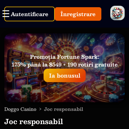
Autentificare
Înregistrare
Promoția Fortune Spark:
175% până la $549 + 190 rotiri gratuite
Ia bonusul
›
Doggo Casino
Joc responsabil
Joc responsabil